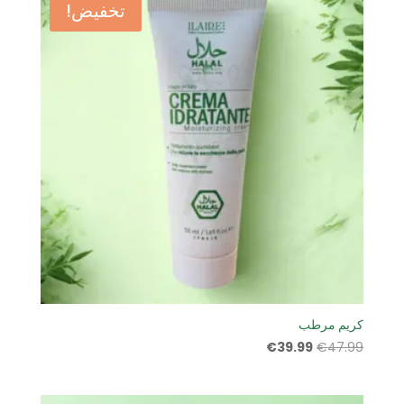
تخفيض!
كريم مرطب
السعر
السعر
€
39.99
€
47.99
الأصلي
الحالي
هو:
هو: