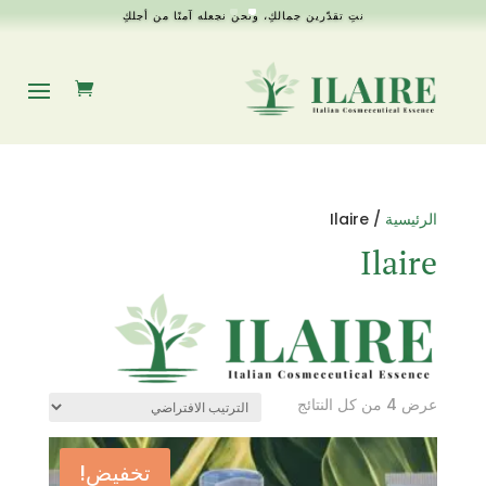
نتِ تقدّرين جمالكِ، ونحن نجعله آمنًا من أجلكِ
الرئيسية
/ Ilaire
Ilaire
عرض ⁦4⁩ من كل النتائج
تخفيض!